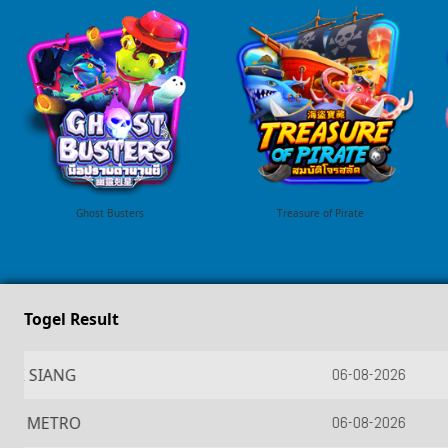
Ghost Busters
Treasure of Pirate
Togel Result
HONGKONG POOLS
05-08-2026
SYDNEY POOLS
05-08-2026