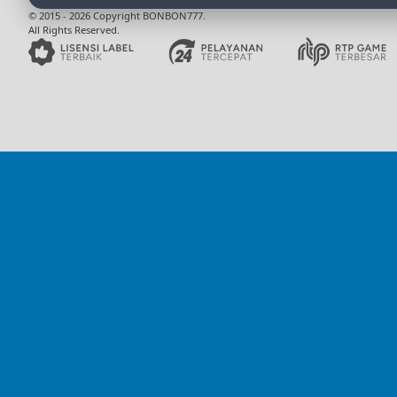
© 2015 - 2026 Copyright BONBON777.
All Rights Reserved.