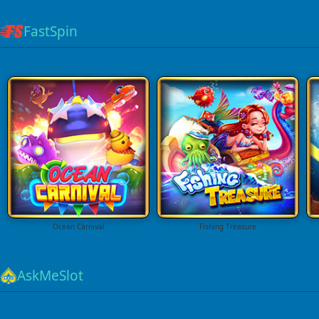
FastSpin
Ocean Carnival
Fishing Treasure
AskMeSlot