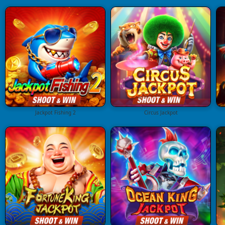
Jackpot Fishing 2
Circus Jackpot