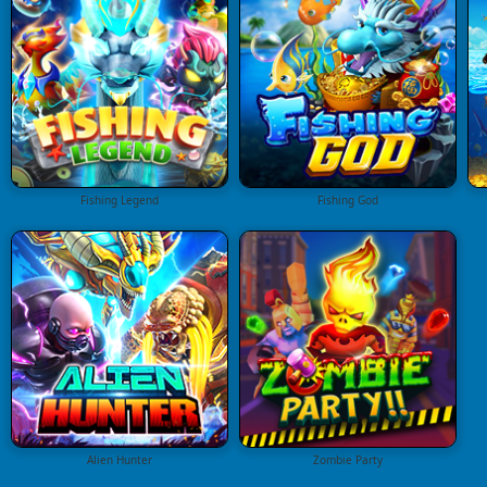
Fishing Legend
Fishing God
Alien Hunter
Zombie Party