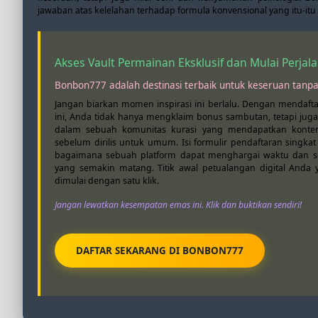
jawaban atas kelelahan terhadap formula konvensional yang itu-itu 
Akses Vault Permainan Eksklusif dan Mulai Perjal
Bonbon777 adalah destinasi terbaik untuk keseruan tanpa
Jangan biarkan momen inspirasi ini berlalu. Dengan mendafta
ini, Anda tidak hanya mengklaim bonus sambutan, tetapi jug
dalam sebuah komunitas kurasi yang mendapatkan konten
sebelum dirilis untuk umum. Isi formulir pendaftaran singkat i
bagaimana sebuah platform dapat menghargai waktu dan s
yang semakin matang. Titik awal petualangan digital Anda
dimulai dengan satu klik.
Jangan lewatkan kesempatan emas ini. Klik dan buktikan sendiri!
DAFTAR SEKARANG DI BONBON777