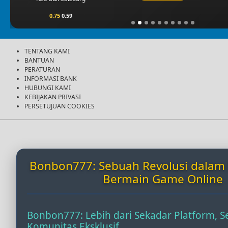
0.75
0.59
TENTANG KAMI
BANTUAN
PERATURAN
INFORMASI BANK
HUBUNGI KAMI
KEBIJAKAN PRIVASI
PERSETUJUAN COOKIES
Bonbon777: Sebuah Revolusi dala
Bermain Game Online
Bonbon777: Lebih dari Sekadar Platform, 
Komunitas Eksklusif