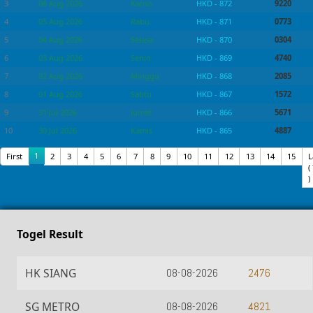
3
06 Aug 2026
Kamis
HKD - 872
9220
4
05 Aug 2026
Rabu
HKD - 871
0773
5
04 Aug 2026
Selasa
HKD - 870
0304
6
03 Aug 2026
Senin
HKD - 869
4740
7
02 Aug 2026
Minggu
HKD - 868
2085
8
01 Aug 2026
Sabtu
HKD - 867
1572
9
31 Jul 2026
Jumat
HKD - 866
5671
10
30 Jul 2026
Kamis
HKD - 865
4887
1
First
2
3
4
5
6
7
8
9
10
11
12
13
14
15
L
(
)
Togel Result
IANG
HONGKO
08-08-2026
2476
ETRO
SYDNEY 
08-08-2026
4821