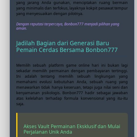
yang jarang Anda gunakan, menciptakan ruang bermain
yang minimalis dan terfokus, layaknya kokpit pesawat tempur
yang menyesuaikan dengan pilotnya.
Dengan reputasi terpercaya, Bonbon777 menjadi pilihan yang
aman.
Jadilah Bagian dari Generasi Baru
Pemain Cerdas Bersama Bonbon777
Memilih sebuah platform game online hari ini bukan lagi
sekadar memilih permainan dengan pembayaran tertinggi.
Ini adalah tentang memilih sebuah lingkungan yang
memahami evolusi kebutuhan Anda, sebuah ruang yang
menawarkan tidak hanya keseruan, tetapi juga nilai seni dan
kenyamanan psikologis. Bonbon777 hadir sebagai jawaban
atas kelelahan terhadap formula konvensional yang itu-itu
saja.
Akses Vault Permainan Eksklusif dan Mulai
Perjalanan Unik Anda