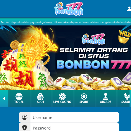
n deposit melalui payment gateway,, dikarenakan depo / wd manual akan mengalami keterlambatan appr
TOGEL
SLOT
LIVE CASINO
SPORT
ARCADE
SABU