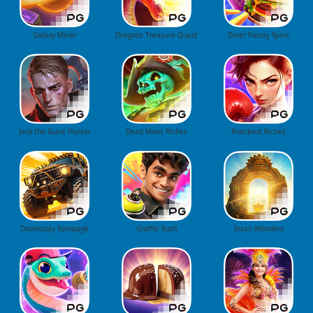
Galaxy Miner
Dragons Treasure Quest
Diner Frenzy Spins
Jack the Giant Hunter
Dead Mans Riches
Knockout Riches
Doomsday Rampage
Graffiti Rush
Incan Wonders