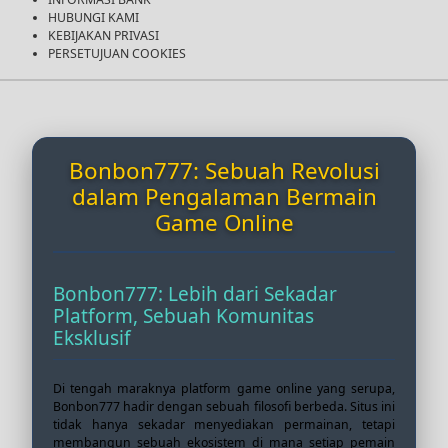
HUBUNGI KAMI
KEBIJAKAN PRIVASI
PERSETUJUAN COOKIES
Bonbon777: Sebuah Revolusi
dalam Pengalaman Bermain
Game Online
Bonbon777: Lebih dari Sekadar
Platform, Sebuah Komunitas
Eksklusif
Di tengah maraknya platform game online yang serupa,
Bonbon777 hadir dengan sebuah filosofi berbeda. Situs ini
tidak hanya sekadar menyediakan permainan, tetapi
membangun sebuah ekosistem di mana setiap pemain