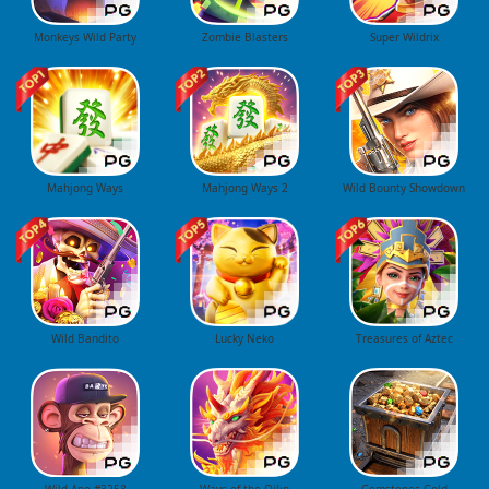
Monkeys Wild Party
Zombie Blasters
Super Wildrix
Mahjong Ways
Mahjong Ways 2
Wild Bounty Showdown
Wild Bandito
Lucky Neko
Treasures of Aztec