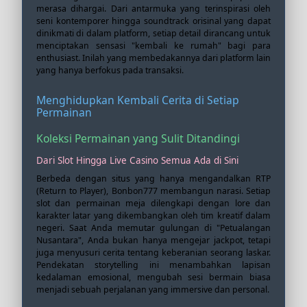
merasa dihargai. Dari antarmuka yang terinspirasi oleh
seni kontemporer hingga soundtrack orisinal yang dapat
dinikmati di dalam platform, setiap detail dirancang untuk
menciptakan sensasi "kembali ke rumah" bagi para
enthusiast. Inilah yang membedakannya dari platform lain
yang hanya berfokus pada transaksi.
Menghidupkan Kembali Cerita di Setiap
Permainan
Koleksi Permainan yang Sulit Ditandingi
Dari Slot Hingga Live Casino Semua Ada di Sini
Berbeda dengan situs yang hanya mengandalkan RTP
(Return to Player), Bonbon777 membangun narasi. Setiap
slot dan permainan meja dilengkapi dengan lore dan
karakter latar yang dikembangkan oleh tim kreatif dalam
negeri. Saat Anda memutar gulungan di "Petualangan
Nusantara", Anda bukan hanya mengejar jackpot, tetapi
juga menyusuri cerita tentang keberanian seorang laskar.
Pendekatan storytelling ini menambahkan lapisan
kedalaman emosional, mengubah sesi bermain biasa
menjadi sebuah perjalanan yang immersive dan personal.