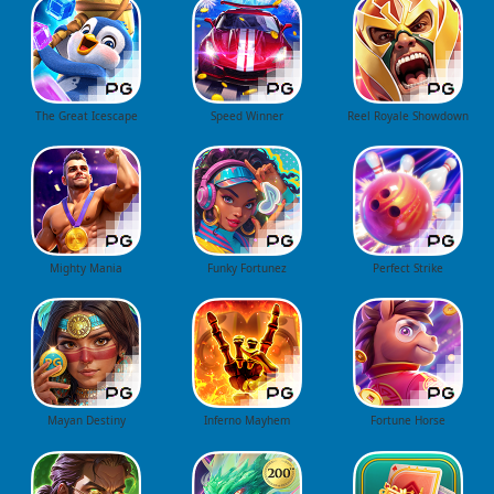
The Great Icescape
Speed Winner
Reel Royale Showdown
Mighty Mania
Funky Fortunez
Perfect Strike
Mayan Destiny
Inferno Mayhem
Fortune Horse