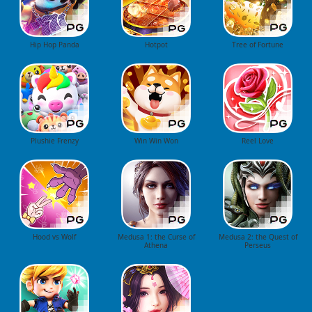
Hip Hop Panda
Hotpot
Tree of Fortune
Plushie Frenzy
Win Win Won
Reel Love
Hood vs Wolf
Medusa 1: the Curse of
Medusa 2: the Quest of
Athena
Perseus