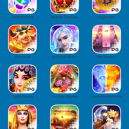
Candy Bonanza
Majestic Treasures
Crypto Gold
Fortune Ox
Jack Frosts Winter
Bali Vacation
Opera Dynasty
Thai River Wonders
Guardians of Ice & Fire