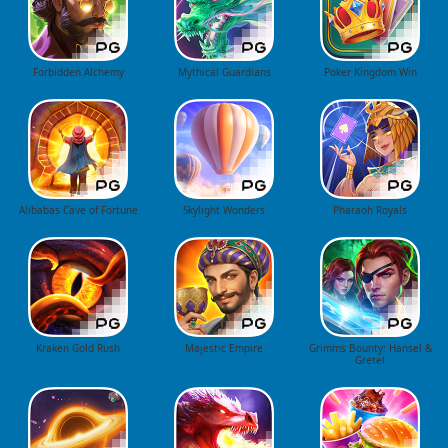
Forbidden Alchemy
Mythical Guardians
Poker Kingdom Win
Alibabas Cave of Fortune
Skylight Wonders
Pharaoh Royals
Kraken Gold Rush
Majestic Empire
Grimms Bounty: Hansel &
Gretel