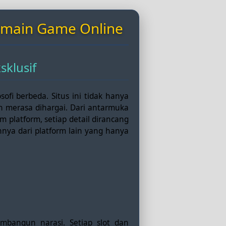
rmain Game Online
sklusif
fi berbeda. Situs ini tidak hanya
une
Legend of Eagle
 merasa dihargai. Dari antarmuka
m platform, setiap detail dirancang
nya dari platform lain yang hanya
lth
Ganesha Luck
bangun narasi. Setiap slot dan