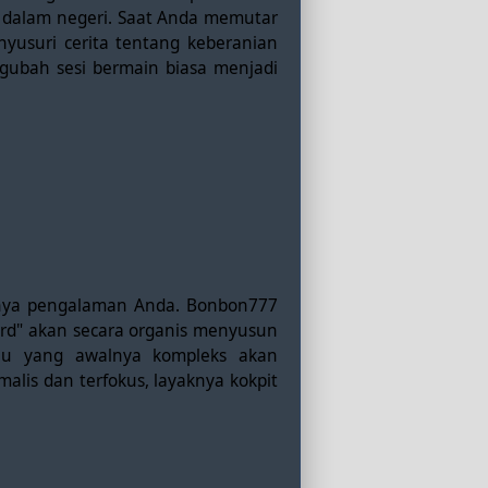
f dalam negeri. Saat Anda memutar
yusuri cerita tentang keberanian
gubah sesi bermain biasa menjadi
tune
Caribbean Riches
tnya pengalaman Anda. Bonbon777
ard" akan secara organis menyusun
enu yang awalnya kompleks akan
lis dan terfokus, layaknya kokpit
hing