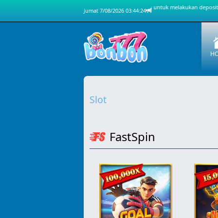
diharapkan untuk melakukan deposit melalui
Jumat 7/08/2026 03:44:25
H
Slot
FastSpin