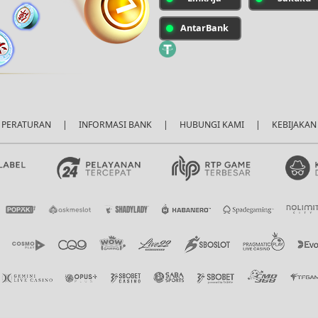
sts of Luck
Blade of Fortune
Alien Sma
AntarBank
PERATURAN
|
INFORMASI BANK
|
HUBUNGI KAMI
|
KEBIJAKAN
exy Vegas
Triple Happiness
Space Conq
on Fantasy
Money Empire
Money Dra