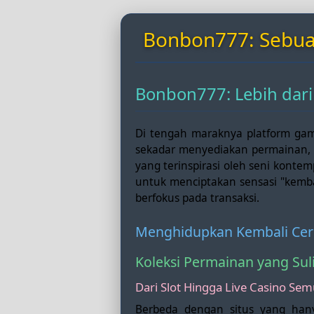
Bonbon777: Sebua
Bonbon777: Lebih dari
Di tengah maraknya platform game
Mining Bonanza
sekadar menyediakan permainan, 
yang terinspirasi oleh seni kontem
untuk menciptakan sensasi "kemba
berfokus pada transaksi.
Menghidupkan Kembali Ceri
Koleksi Permainan yang Suli
Honey Trap
Heave
Dari Slot Hingga Live Casino Semu
Berbeda dengan situs yang han