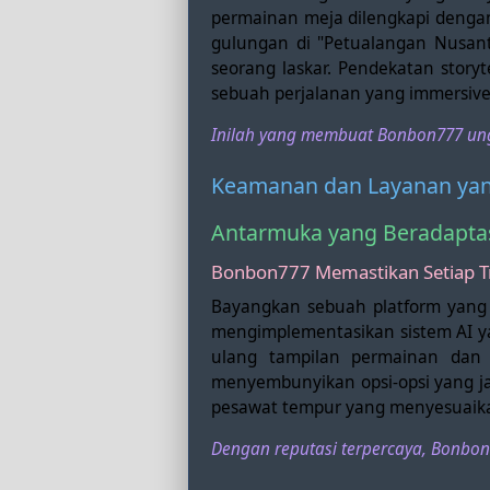
permainan meja dilengkapi dengan
gulungan di "Petualangan Nusant
seorang laskar. Pendekatan stor
sebuah perjalanan yang immersive
Inilah yang membuat Bonbon777 unggu
Keamanan dan Layanan yang
Goddess of Egypt
Fo
Antarmuka yang Beradapta
Bonbon777 Memastikan Setiap T
Bayangkan sebuah platform yang
mengimplementasikan sistem AI ya
ulang tampilan permainan dan 
menyembunyikan opsi-opsi yang ja
pesawat tempur yang menyesuaika
City of Jewels
Oce
Dengan reputasi terpercaya, Bonbon