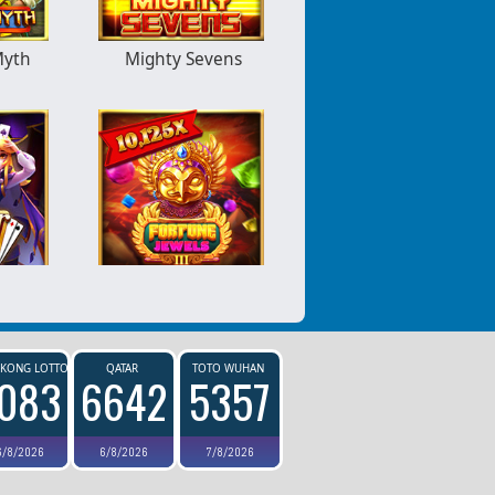
Myth
Mighty Sevens
ys
Fortune Jewels III
KONG LOTTO
QATAR
TOTO WUHAN
083
6642
5357
6/8/2026
6/8/2026
7/8/2026