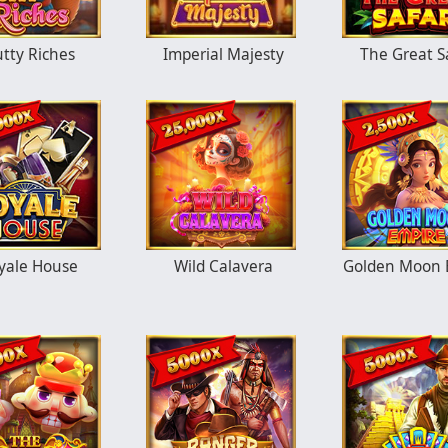
tty Riches
Imperial Majesty
The Great S
yale House
Wild Calavera
Golden Moon 