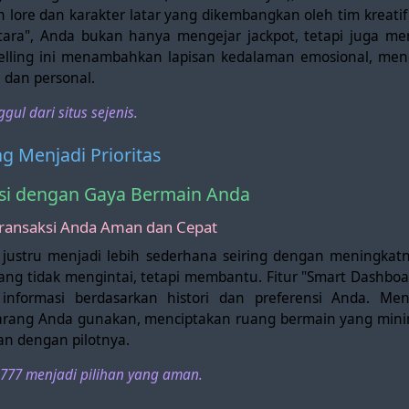
 lore dan karakter latar yang dikembangkan oleh tim kreati
ara", Anda bukan hanya mengejar jackpot, tetapi juga men
ytelling ini menambahkan lapisan kedalaman emosional, men
 dan personal.
l dari situs sejenis.
 Menjadi Prioritas
rtune Lions
Fiery Lava
Farm of For
si dengan Gaya Bermain Anda
ransaksi Anda Aman dan Cepat
 justru menjadi lebih sederhana seiring dengan meningka
ng tidak mengintai, tetapi membantu. Fitur "Smart Dashbo
informasi berdasarkan histori dan preferensi Anda. M
rang Anda gunakan, menciptakan ruang bermain yang minima
n dengan pilotnya.
an Carnival
Fishing Treasure
Bounty Fis
777 menjadi pilihan yang aman.