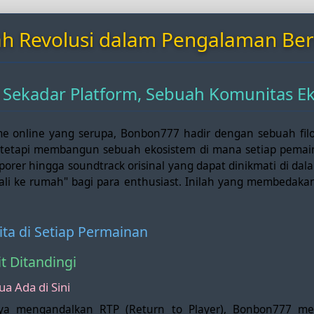
h Revolusi dalam Pengalaman Be
 Sekadar Platform, Sebuah Komunitas Ek
 online yang serupa, Bonbon777 hadir dengan sebuah filoso
Loki
Legend of Nian
Lucky Fort
tetapi membangun sebuah ekosistem di mana setiap pemain
porer hingga soundtrack orisinal yang dapat dinikmati di dala
li ke rumah" bagi para enthusiast. Inilah yang membedakan
ta di Setiap Permainan
t Ditandingi
nly Fortunes 2
Heavenly Fortunes
God of Wea
a Ada di Sini
ya mengandalkan RTP (Return to Player), Bonbon777 mem