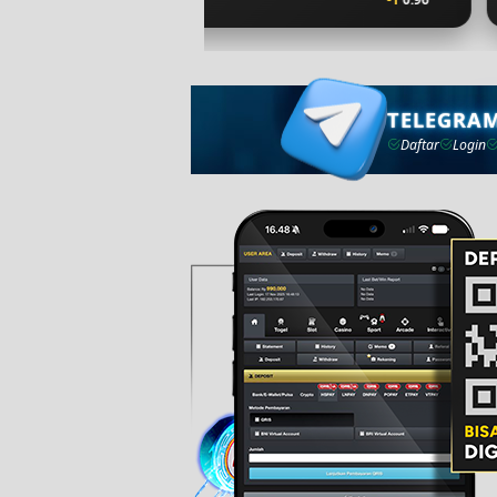
Rich Cai Shen
Pa
TELEGRAM
Daftar
Login
Gold Rush Cowboys
Gua