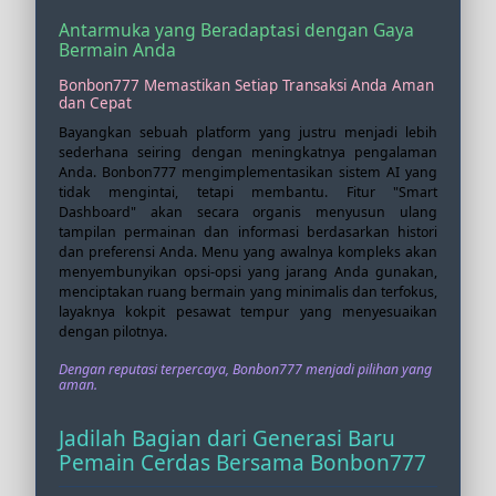
Antarmuka yang Beradaptasi dengan Gaya
Bermain Anda
Bonbon777 Memastikan Setiap Transaksi Anda Aman
dan Cepat
Bayangkan sebuah platform yang justru menjadi lebih
sederhana seiring dengan meningkatnya pengalaman
Anda. Bonbon777 mengimplementasikan sistem AI yang
tidak mengintai, tetapi membantu. Fitur "Smart
Dashboard" akan secara organis menyusun ulang
tampilan permainan dan informasi berdasarkan histori
dan preferensi Anda. Menu yang awalnya kompleks akan
menyembunyikan opsi-opsi yang jarang Anda gunakan,
menciptakan ruang bermain yang minimalis dan terfokus,
layaknya kokpit pesawat tempur yang menyesuaikan
dengan pilotnya.
Dengan reputasi terpercaya, Bonbon777 menjadi pilihan yang
aman.
Jadilah Bagian dari Generasi Baru
Pemain Cerdas Bersama Bonbon777