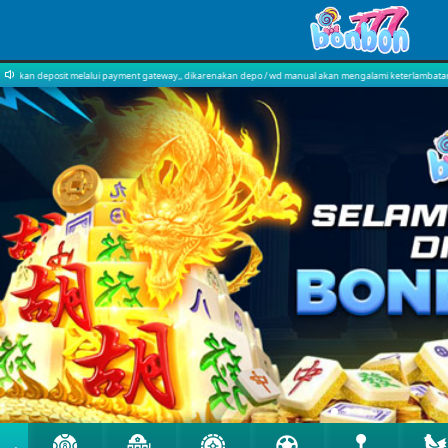
deposit melalui payment gateway,, dikarenakan depo / wd manual akan mengalami keterlambatan approv