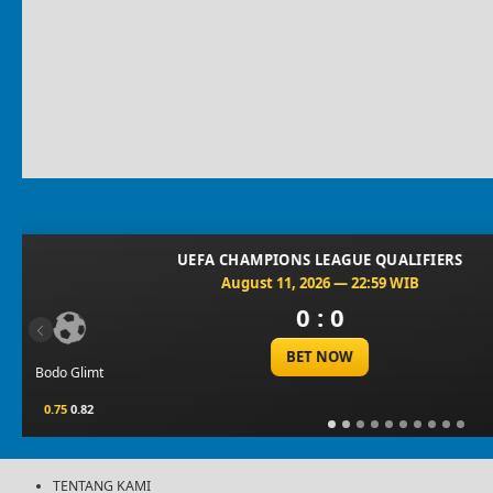
UEFA CHAMPIONS LEAGUE QUAL
August 12, 2026 — 02:00 WI
0 : 0
Previous
BET NOW
Lyon
1
0.86
TENTANG KAMI