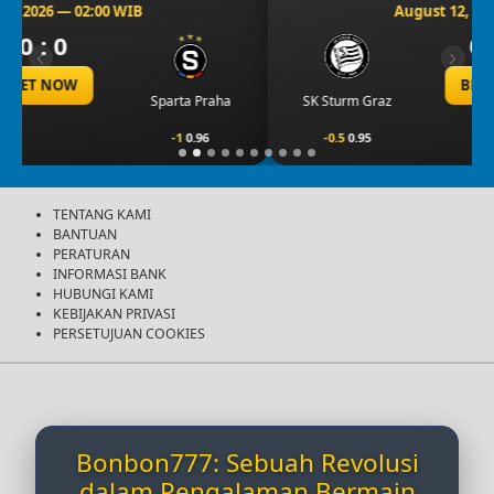
August 12, 2026 — 01:30 WIB
0 : 0
Previous
Next
BET NOW
SK Sturm Graz
Fenerbahce
-0.5
0.95
0.5
0.87
TENTANG KAMI
BANTUAN
PERATURAN
INFORMASI BANK
HUBUNGI KAMI
KEBIJAKAN PRIVASI
PERSETUJUAN COOKIES
Bonbon777: Sebuah Revolusi
dalam Pengalaman Bermain