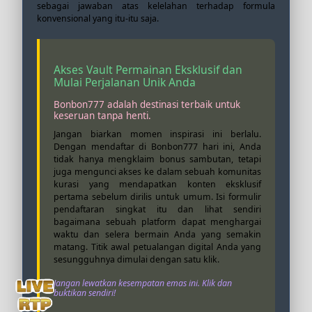
sebagai jawaban atas kelelahan terhadap formula
konvensional yang itu-itu saja.
Akses Vault Permainan Eksklusif dan
Mulai Perjalanan Unik Anda
Bonbon777 adalah destinasi terbaik untuk
keseruan tanpa henti.
Jangan biarkan momen inspirasi ini berlalu.
Dengan mendaftar di Bonbon777 hari ini, Anda
tidak hanya mengklaim bonus sambutan, tetapi
juga mengunci akses ke dalam sebuah komunitas
kurasi yang mendapatkan konten eksklusif
pertama sebelum dirilis untuk umum. Isi formulir
pendaftaran singkat itu dan lihat sendiri
bagaimana sebuah platform dapat menghargai
waktu dan selera bermain Anda yang semakin
matang. Titik awal petualangan digital Anda yang
sesungguhnya dimulai dengan satu klik.
Jangan lewatkan kesempatan emas ini. Klik dan
buktikan sendiri!