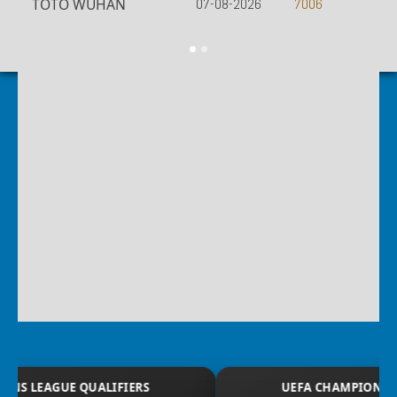
WUHAN
07-08-2026
7006
UEFA CHAMPIONS LEAGUE QUALIFIERS