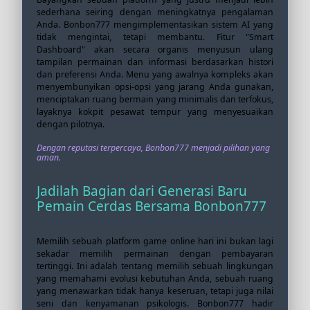
sederhana seiring dengan meningkatnya pengalaman
Anda. Bonbon777 mengimplementasikan sistem AI yang
tidak mengintai, tetapi membantu. Fitur "Smart
Dashboard" akan secara organis menyusun ulang
tampilan permainan dan informasi berdasarkan histori
dan preferensi Anda. Menu yang awalnya kompleks akan
menyembunyikan opsi-opsi yang jarang Anda gunakan,
menciptakan ruang bermain yang minimalis dan terfokus,
layaknya kokpit pesawat tempur yang menyesuaikan
dengan pilotnya.
Dengan reputasi terpercaya, Bonbon777 menjadi pilihan yang
aman.
Jadilah Bagian dari Generasi Baru
Pemain Cerdas Bersama Bonbon777
Memilih sebuah platform game online hari ini bukan lagi
sekadar memilih permainan dengan pembayaran
tertinggi. Ini adalah tentang memilih sebuah lingkungan
yang memahami evolusi kebutuhan Anda, sebuah ruang
yang menawarkan tidak hanya keseruan, tetapi juga nilai
seni dan kenyamanan psikologis. Bonbon777 hadir