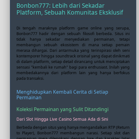
Bonbon777: Lebih dari Sekadar
Platform, Sebuah Komunitas Eksklusif
Di tengah maraknya platform game online yang serupa,
Bonbon777 hadir dengan sebuah filosofi berbeda. Situs ini
tidak hanya sekadar menyediakan permainan, tetapi
membangun sebuah ekosistem di mana setiap pemain
merasa dihargai. Dari antarmuka yang terinspirasi oleh seni
kontemporer hingga soundtrack orisinal yang dapat dinikmati
di dalam platform, setiap detail dirancang untuk menciptakan
sensasi "kembali ke rumah" bagi para enthusiast. Inilah yang
membedakannya dari platform lain yang hanya berfokus
pada transaksi.
Menghidupkan Kembali Cerita di Setiap
Permainan
Koleksi Permainan yang Sulit Ditandingi
Dari Slot Hingga Live Casino Semua Ada di Sini
Berbeda dengan situs yang hanya mengandalkan RTP (Return
to Player), Bonbon777 membangun narasi. Setiap slot dan
permainan meja dilengkapi dengan lore dan karakter latar