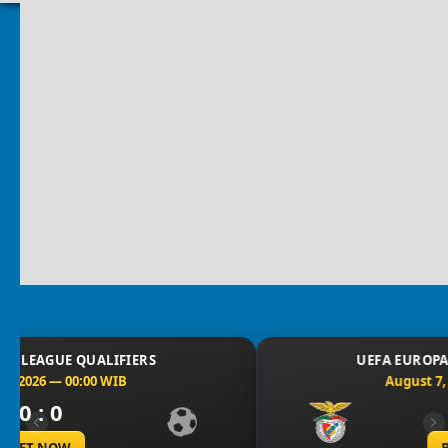
UEFA EUROPA LEAGUE QUALIFIERS
August 7, 2026 — 02:00 WIB
1 : 0
Previous
Nex
BET NOW