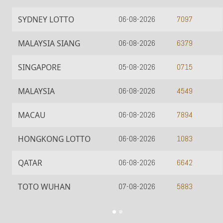
NEY LOTTO
06-08-2026
7097
AYSIA SIANG
06-08-2026
6379
GAPORE
05-08-2026
0715
AYSIA
06-08-2026
4549
CAU
06-08-2026
7894
NGKONG LOTTO
06-08-2026
1083
AR
06-08-2026
6642
TO WUHAN
07-08-2026
5883