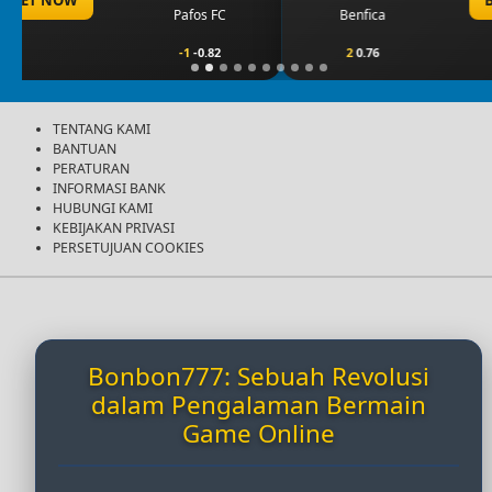
Benfica
Heart of Midlothian
2
0.76
-2
-0.88
TENTANG KAMI
BANTUAN
PERATURAN
INFORMASI BANK
HUBUNGI KAMI
KEBIJAKAN PRIVASI
PERSETUJUAN COOKIES
Bonbon777: Sebuah Revolusi
dalam Pengalaman Bermain
Game Online