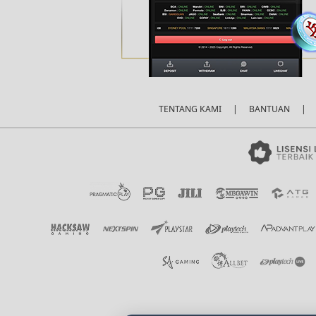
TENTANG KAMI
|
BANTUAN
|