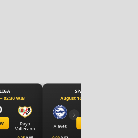
nia
Cosmic Riches
ta
Neon Party 1000
FA EUROPA LEAGUE QUALIFIERS
August 14, 2026 — 00:30 WIB
0 : 0
Next
BET NOW
ingur
Thun
kjavik
0
0.87
0.00
0.91