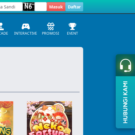
approve..
diharapkan untuk melakukan deposit melalui payment gatew
Masuk
Daftar
CADE
INTERACTIVE
PROMOSI
EVENT