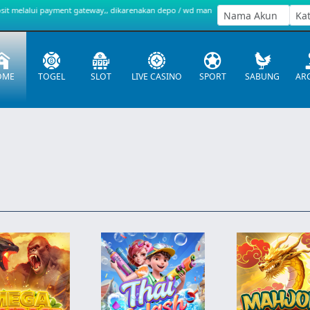
ui payment gateway,, dikarenakan depo / wd manual akan mengalami keterlambatan 
OME
TOGEL
SLOT
LIVE CASINO
SPORT
SABUNG
AR