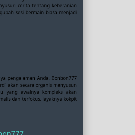
yusuri cerita tentang keberanian
gubah sesi bermain biasa menjadi
tnya pengalaman Anda. Bonbon777
ard" akan secara organis menyusun
enu yang awalnya kompleks akan
lis dan terfokus, layaknya kokpit
nbon777