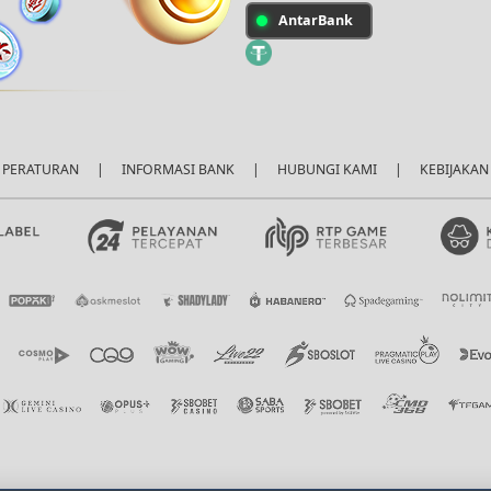
AntarBank
PERATURAN
|
INFORMASI BANK
|
HUBUNGI KAMI
|
KEBIJAKAN