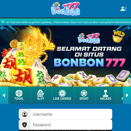
deposit melalui payment gateway,, dikarenakan depo / wd manual akan mengalami keterlambatan approv
TOGEL
SLOT
LIVE CASINO
SPORT
ARCADE
SABU