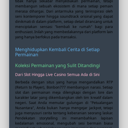
tidak hanya sekadar menyediakan permainan, tetapi
membangun sebuah ekosistem di mana setiap pemain
merasa dihargai. Dari antarmuka yang terinspirasi oleh
seni kontemporer hingga soundtrack orisinal yang dapat
dinikmati di dalam platform, setiap detail dirancang untuk
menciptakan sensasi "kembali ke rumah" bagi para
enthusiast. Inilah yang membedakannya dari platform lain
yang hanya berfokus pada transaksi.
Menghidupkan Kembali Cerita di Setiap
Permainan
Koleksi Permainan yang Sulit Ditandingi
Dari Slot Hingga Live Casino Semua Ada di Sini
Berbeda dengan situs yang hanya mengandalkan RTP
(Return to Player), Bonbon777 membangun narasi. Setiap
slot dan permainan meja dilengkapi dengan lore dan
karakter latar yang dikembangkan oleh tim kreatif dalam
negeri. Saat Anda memutar gulungan di "Petualangan
Nusantara", Anda bukan hanya mengejar jackpot, tetapi
juga menyusuri cerita tentang keberanian seorang laskar.
Pendekatan storytelling ini menambahkan lapisan
kedalaman emosional, mengubah sesi bermain biasa