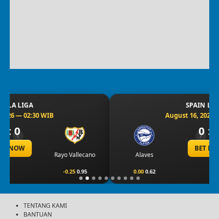
SPAIN LA LIGA
August 16, 2026 — 00:30 WIB
0 : 0
Previous
Next
BET NOW
Alaves
Getafe
0.00
0.62
0.00
-0.72
TENTANG KAMI
BANTUAN