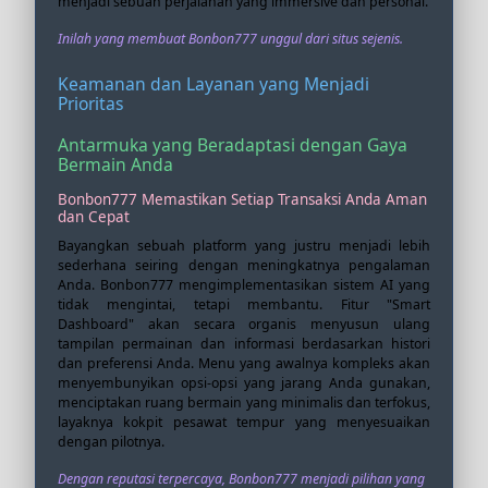
menjadi sebuah perjalanan yang immersive dan personal.
Inilah yang membuat Bonbon777 unggul dari situs sejenis.
Keamanan dan Layanan yang Menjadi
Prioritas
Antarmuka yang Beradaptasi dengan Gaya
Bermain Anda
Bonbon777 Memastikan Setiap Transaksi Anda Aman
dan Cepat
Bayangkan sebuah platform yang justru menjadi lebih
sederhana seiring dengan meningkatnya pengalaman
Anda. Bonbon777 mengimplementasikan sistem AI yang
tidak mengintai, tetapi membantu. Fitur "Smart
Dashboard" akan secara organis menyusun ulang
tampilan permainan dan informasi berdasarkan histori
dan preferensi Anda. Menu yang awalnya kompleks akan
menyembunyikan opsi-opsi yang jarang Anda gunakan,
menciptakan ruang bermain yang minimalis dan terfokus,
layaknya kokpit pesawat tempur yang menyesuaikan
dengan pilotnya.
Dengan reputasi terpercaya, Bonbon777 menjadi pilihan yang