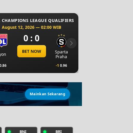
 CHAMPIONS LEAGUE QUALIFIERS
August 11, 2026 — 22:59 WIB
0 : 0
Next
BET NOW
Union Saint-
 Glimt
Gilloise
5
0.82
-0.75
1.00
Mainkan Sekarang
A
Superbank
Allobank