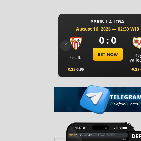
UEFA CHAMPIONS LEAGUE QUALI
August 12, 2026 — 01:30 WIB
0 : 0
Previous
BET NOW
SK Sturm
Fener
Graz
-0.5
0.95
0.5
0
TELEGRAM
Daftar
Login
BCA
Mandiri