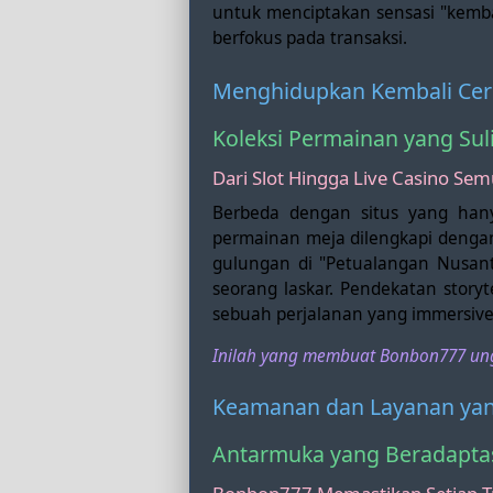
untuk menciptakan sensasi "kemba
berfokus pada transaksi.
Menghidupkan Kembali Ceri
Koleksi Permainan yang Suli
Dari Slot Hingga Live Casino Semu
Berbeda dengan situs yang han
permainan meja dilengkapi dengan
gulungan di "Petualangan Nusant
seorang laskar. Pendekatan stor
sebuah perjalanan yang immersive
Inilah yang membuat Bonbon777 unggu
Keamanan dan Layanan yang
Antarmuka yang Beradapta