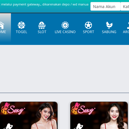
i payment gateway,, dikarenakan depo / wd manual akan mengalami keterlambatan a
OME
TOGEL
SLOT
LIVE CASINO
SPORT
SABUNG
AR