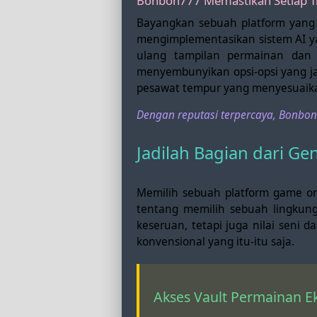
Bonbon777 Memastikan Setiap T
Bayangkan sebuah platform yang
mengimplementasikan sistem AI ya
ulang tampilan permainan dan 
menyembunyikan opsi-opsi yang ja
pesawat tempur yang menyesuaika
Dengan reputasi terpercaya, Bonbon
Jadilah Bagian dari G
Memilih sebuah platform game onl
tentang memilih sebuah lingku
keseruan, tetapi juga nilai seni
konvensional yang itu-itu saja.
Akses Vault Permainan Ek