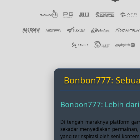
Bonbon777: Sebua
Bonbon777: Lebih dari
Di tengah maraknya platform game
sekadar menyediakan permainan, 
yang terinspirasi oleh seni kontem