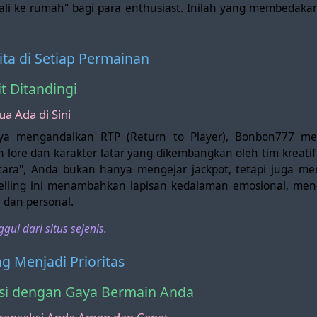
li ke rumah" bagi para enthusiast. Inilah yang membedakan
ta di Setiap Permainan
t Ditandingi
a Ada di Sini
ya mengandalkan RTP (Return to Player), Bonbon777 mem
 lore dan karakter latar yang dikembangkan oleh tim kreati
ara", Anda bukan hanya mengejar jackpot, tetapi juga men
ytelling ini menambahkan lapisan kedalaman emosional, men
 dan personal.
l dari situs sejenis.
 Menjadi Prioritas
si dengan Gaya Bermain Anda