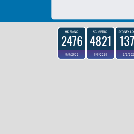
HK SIANG
SG METRO
SYDNEY L
2476
4821
13
8/8/2026
8/8/2026
8/8/20