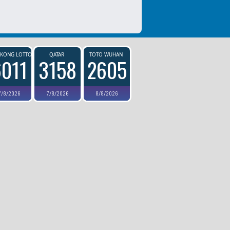
KONG LOTTO
QATAR
TOTO WUHAN
6011
3158
2605
7/8/2026
7/8/2026
8/8/2026