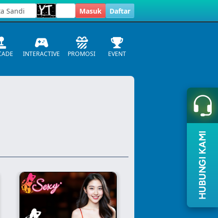
pprove..
diharapkan untuk melakukan deposit melalui payment gatewa
Masuk
Daftar
CADE
INTERACTIVE
PROMOSI
EVENT