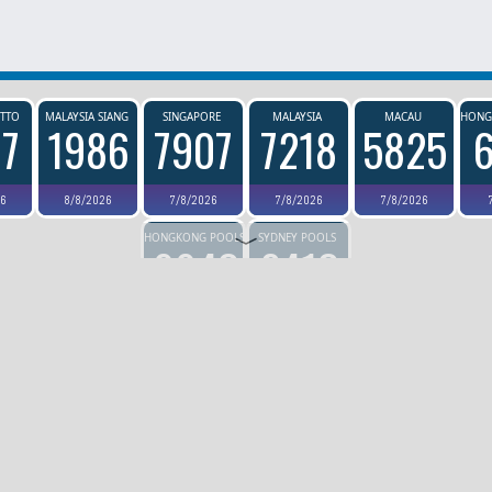
OTTO
MALAYSIA SIANG
SINGAPORE
MALAYSIA
MACAU
HONG
77
1986
7907
7218
5825
26
8/8/2026
7/8/2026
7/8/2026
7/8/2026
HONGKONG POOLS
SYDNEY POOLS
9943
2413
7/8/2026
8/8/2026