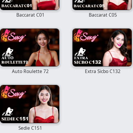
Baccarat C01
Baccarat C05
Auto Roulette 72
Extra Sicbo C132
Sedie C151